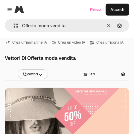
Magnific
Prezzi
Accedi
Close menu
Cancella
Cerca 
Crea un'immagine IA
Crea un video IA
Crea un'icona IA
Vettori Di Offerta moda vendita
Vettori
Filtri