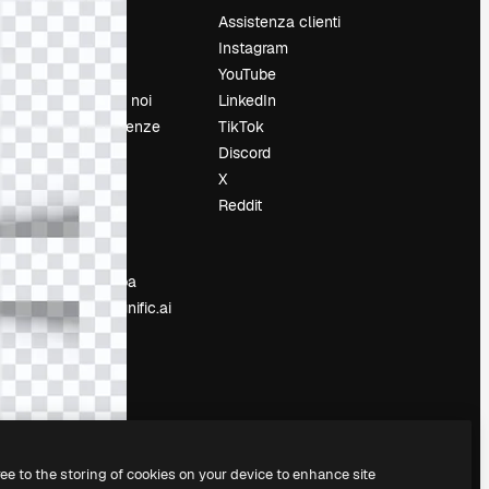
Prezzi
Assistenza clienti
Chi siamo
Instagram
Recensioni
YouTube
Lavora con noi
LinkedIn
Cerca tendenze
TikTok
Blog
Discord
Eventi
X
Slidesgo
Reddit
e
Vendi i tuoi
contenuti
Sala stampa
Cerchi magnific.ai
ree to the storing of cookies on your device to enhance site