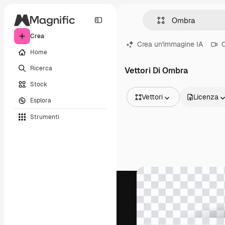
Crea
Crea un'immagine IA
C
Home
Ricerca
Vettori Di Ombra
Stock
Vettori
Licenza
Esplora
Tutte le immagini
Strumenti
Vettori
Illustrazioni
Foto
PSD
Modelli
Mockup
Video
Clip video
Motion graphic
Modelli di video
Icone
Modelli 3D
Font