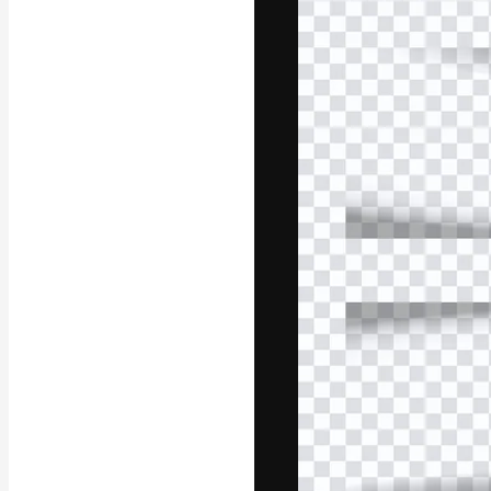
La piattaforma c
migliori lavori. 
creativi, impres
Italiano
Copyright © 2010