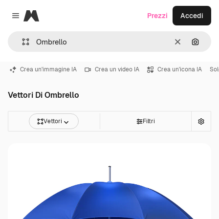
Magnific
Prezzi
Accedi
Close menu
Cancella
Cerca 
Crea un'immagine IA
Crea un video IA
Crea un'icona IA
Sol
Vettori Di Ombrello
Vettori
Filtri