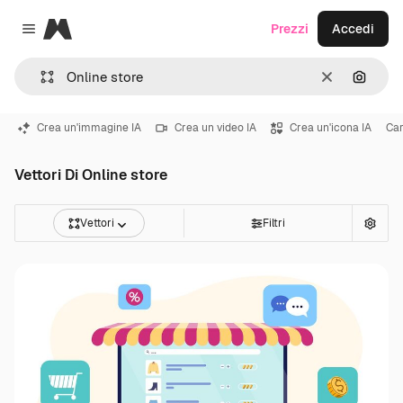
Magnific
Prezzi
Accedi
Close menu
Cancella
Cerca 
Crea un'immagine IA
Crea un video IA
Crea un'icona IA
Car
Vettori Di Online store
Vettori
Filtri