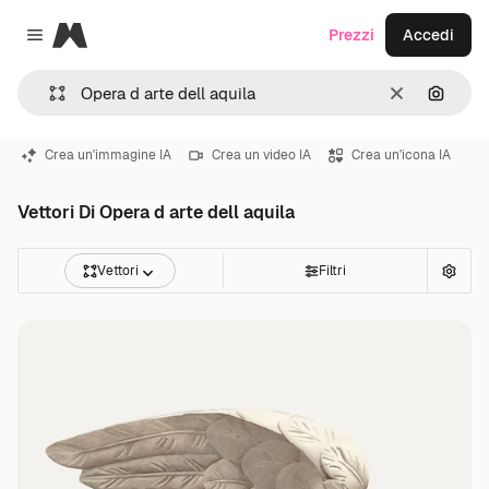
Magnific
Prezzi
Accedi
Close menu
Cancella
Cerca 
Crea un'immagine IA
Crea un video IA
Crea un'icona IA
Vettori Di Opera d arte dell aquila
Vettori
Filtri