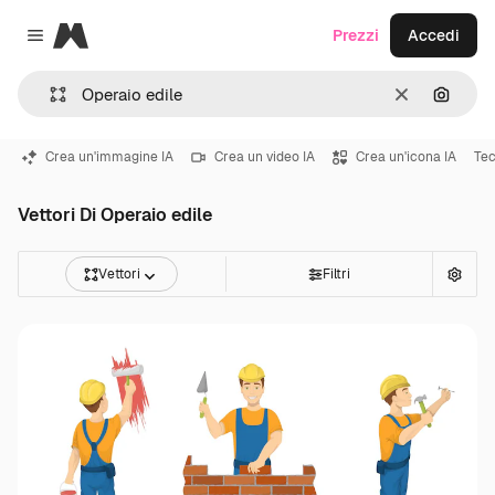
Magnific
Prezzi
Accedi
Close menu
Cancella
Cerca 
Crea un'immagine IA
Crea un video IA
Crea un'icona IA
Tec
Vettori Di Operaio edile
Vettori
Filtri