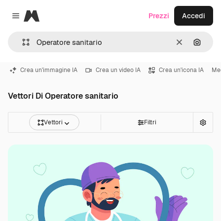
Magnific
Prezzi
Accedi
Close menu
Cancella
Cerca 
Crea un'immagine IA
Crea un video IA
Crea un'icona IA
Me
Vettori Di Operatore sanitario
Vettori
Filtri