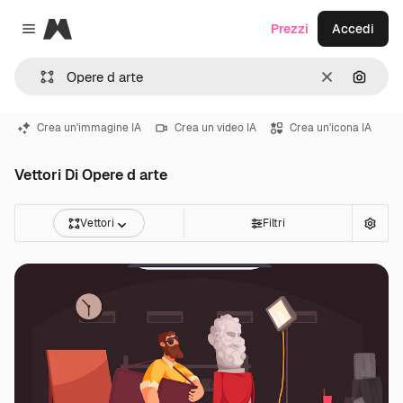
Magnific
Prezzi
Accedi
Close menu
Cancella
Cerca 
Crea un'immagine IA
Crea un video IA
Crea un'icona IA
Vettori Di Opere d arte
Vettori
Filtri