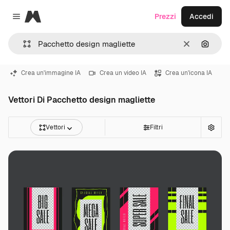
Magnific
Prezzi
Accedi
Close menu
Cancella
Cerca 
Crea un'immagine IA
Crea un video IA
Crea un'icona IA
Vettori Di Pacchetto design magliette
Vettori
Filtri