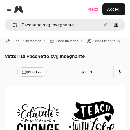
Magnific
Prezzi
Accedi
Close menu
Cancella
Cerca 
Crea un'immagine IA
Crea un video IA
Crea un'icona IA
Vettori Di Pacchetto svg insegnante
Vettori
Filtri