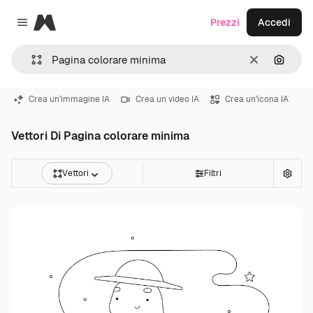
Magnific
Prezzi
Accedi
Close menu
Cancella
Cerca 
Crea un'immagine IA
Crea un video IA
Crea un'icona IA
Vettori Di Pagina colorare minima
Vettori
Filtri