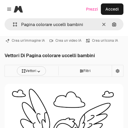
Magnific
Prezzi
Accedi
Close menu
Cancella
Cerca 
Crea un'immagine IA
Crea un video IA
Crea un'icona IA
Vettori Di Pagina colorare uccelli bambini
Vettori
Filtri