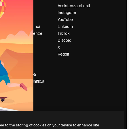
Prezzi
Assistenza clienti
Chi siamo
Instagram
Recensioni
YouTube
Lavora con noi
LinkedIn
Cerca tendenze
TikTok
Blog
Discord
Eventi
X
Slidesgo
Reddit
e
Vendi i tuoi
contenuti
Sala stampa
Cerchi magnific.ai
ree to the storing of cookies on your device to enhance site