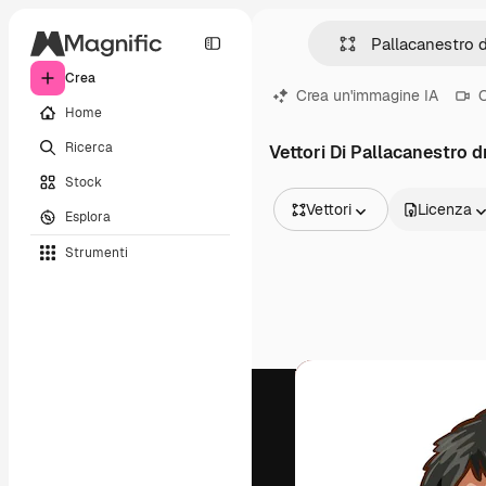
Crea
Crea un'immagine IA
C
Home
Ricerca
Vettori Di Pallacanestro d
Stock
Vettori
Licenza
Esplora
Tutte le immagini
Strumenti
Vettori
Illustrazioni
Foto
PSD
Modelli
Mockup
Video
Clip video
Motion graphic
Modelli di video
Icone
Modelli 3D
Font