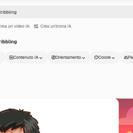
rea un video IA
Crea un'icona IA
ribbling
Contenuto IA
Orientamento
Colore
Pe
Prodotti
Inizia