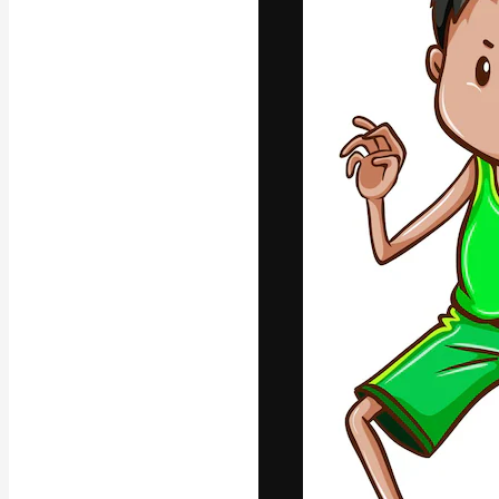
La piattaforma c
migliori lavori. 
creativi, impres
Italiano
Copyright © 2010