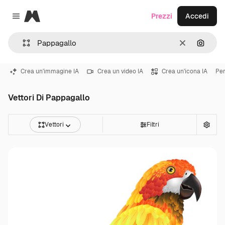
Magnific
Prezzi
Accedi
Close menu
Cancella
Cerca 
Crea un'immagine IA
Crea un video IA
Crea un'icona IA
Pe
Vettori Di Pappagallo
Vettori
Filtri