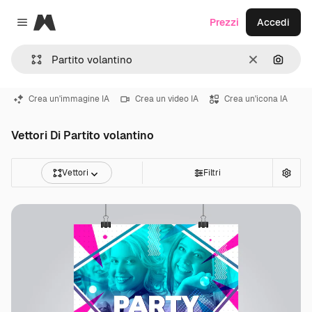
Magnific
Prezzi
Accedi
Close menu
Cancella
Cerca 
Crea un'immagine IA
Crea un video IA
Crea un'icona IA
Vettori Di Partito volantino
Vettori
Filtri