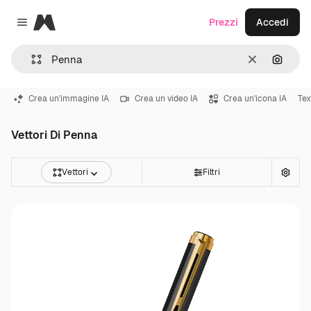
Magnific
Prezzi
Accedi
Close menu
Cancella
Cerca 
Crea un'immagine IA
Crea un video IA
Crea un'icona IA
Tex
Vettori Di Penna
Vettori
Filtri