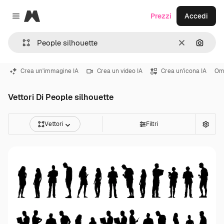
Magnific
Prezzi
Accedi
Close menu
Cancella
Cerca 
Crea un'immagine IA
Crea un video IA
Crea un'icona IA
Om
Vettori Di People silhouette
Vettori
Filtri