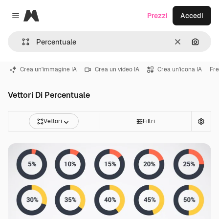
Magnific
Prezzi
Accedi
Close menu
Cancella
Cerca 
Crea un'immagine IA
Crea un video IA
Crea un'icona IA
Fr
Vettori Di Percentuale
Vettori
Filtri