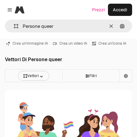
Magnific
Prezzi
Accedi
Close menu
Cancella
Cerca 
Crea un'immagine IA
Crea un video IA
Crea un'icona IA
Vettori Di Persone queer
Vettori
Filtri