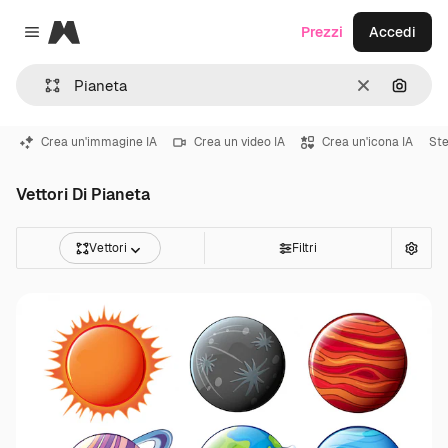
Magnific
Prezzi
Accedi
Close menu
Cancella
Cerca 
Crea un'immagine IA
Crea un video IA
Crea un'icona IA
Ste
Vettori Di Pianeta
Vettori
Filtri