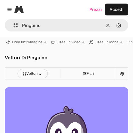
Magnific
Prezzi
Accedi
Close menu
Cancella
Cerca 
Crea un'immagine IA
Crea un video IA
Crea un'icona IA
Pin
Vettori Di Pinguino
Vettori
Filtri