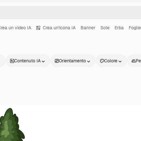
rea un video IA
Crea un'icona IA
Banner
Sole
Erba
Foglie
Contenuto IA
Orientamento
Colore
Pe
Prodotti
Inizia