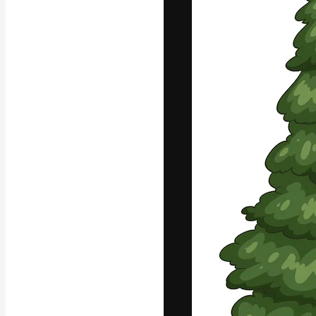
La piattaforma c
migliori lavori. 
creativi, impres
Italiano
Copyright © 2010