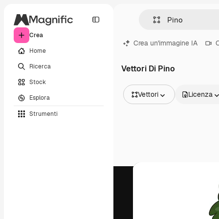
Crea
Crea un'immagine IA
C
Home
Ricerca
Vettori Di Pino
Stock
Vettori
Licenza
Esplora
Tutte le immagini
Strumenti
Vettori
Illustrazioni
Foto
PSD
Modelli
Mockup
Video
Clip video
Motion graphic
Modelli di video
Icone
Modelli 3D
Font