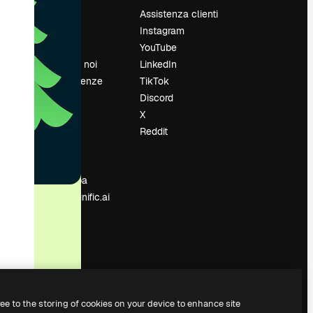
Prezzi
Assistenza clienti
Chi siamo
Instagram
Recensioni
YouTube
Lavora con noi
LinkedIn
Cerca tendenze
TikTok
Blog
Discord
Eventi
X
Slidesgo
Reddit
e
Vendi i tuoi
contenuti
Sala stampa
Cerchi magnific.ai
ree to the storing of cookies on your device to enhance site