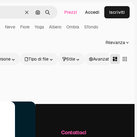
Prezzi
Accedi
Iscriviti
Cancella
Cerca per immagine
Ricerca
Neve
Fiore
Yoga
Albero
Ombra
Sfondo
Rilevanza
rsone
Tipo di file
Stile
Avanzate
Azienda
Contattaci