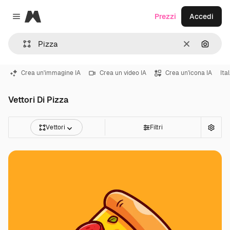
Magnific
Prezzi
Accedi
Close menu
Cancella
Cerca 
Crea un'immagine IA
Crea un video IA
Crea un'icona IA
Ital
Vettori Di Pizza
Vettori
Filtri