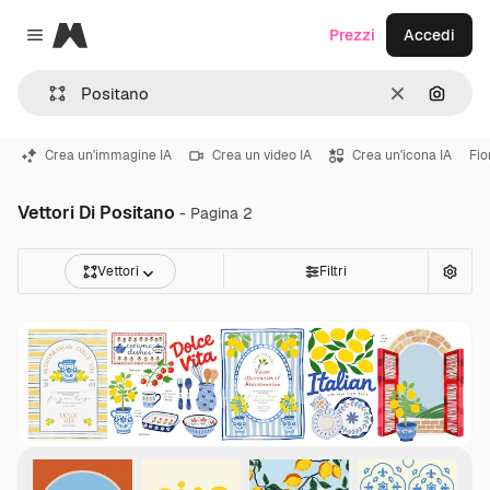
Magnific
Prezzi
Accedi
Close menu
Cancella
Cerca 
Crea un'immagine IA
Crea un video IA
Crea un'icona IA
Fio
Vettori Di Positano
- Pagina 2
Vettori
Filtri