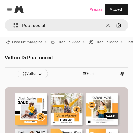
Magnific
Prezzi
Accedi
Close menu
Cancella
Cerca 
Crea un'immagine IA
Crea un video IA
Crea un'icona IA
In
Vettori Di Post social
Vettori
Filtri