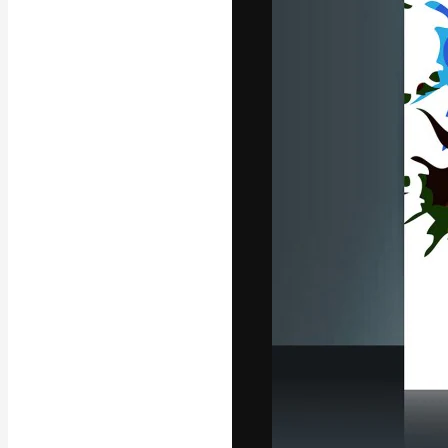
La piattaforma c
migliori lavori. 
creativi, impres
Italiano
Copyright © 2010