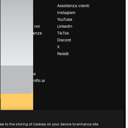
Prezzi
Assistenza clienti
Chi siamo
Instagram
Recensioni
YouTube
Lavora con noi
LinkedIn
Cerca tendenze
TikTok
Blog
Discord
Eventi
X
Slidesgo
Reddit
e
Vendi i tuoi
contenuti
Sala stampa
Cerchi magnific.ai
ree to the storing of cookies on your device to enhance site