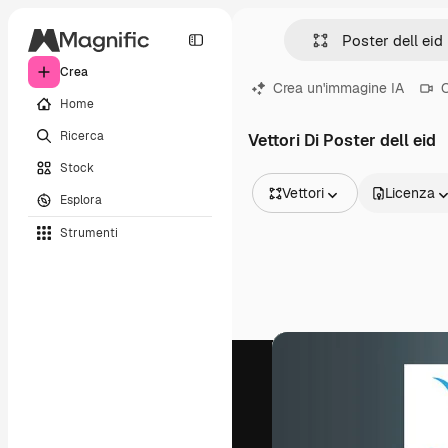
Crea
Crea un'immagine IA
C
Home
Ricerca
Vettori Di Poster dell eid
Stock
Vettori
Licenza
Esplora
Tutte le immagini
Strumenti
Vettori
Illustrazioni
Foto
PSD
Modelli
Mockup
Video
Clip video
Motion graphic
Modelli di video
Icone
Modelli 3D
Font