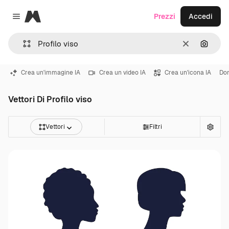
Magnific
Prezzi
Accedi
Close menu
Cancella
Cerca 
Crea un'immagine IA
Crea un video IA
Crea un'icona IA
Don
Vettori Di Profilo viso
Vettori
Filtri