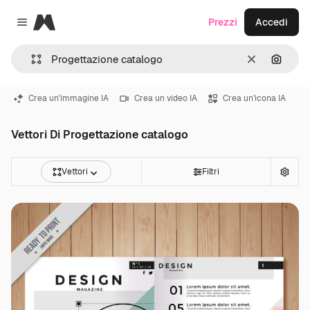
Magnific
Prezzi
Accedi
Close menu
Cancella
Cerca 
Crea un'immagine IA
Crea un video IA
Crea un'icona IA
Vettori Di Progettazione catalogo
Vettori
Filtri