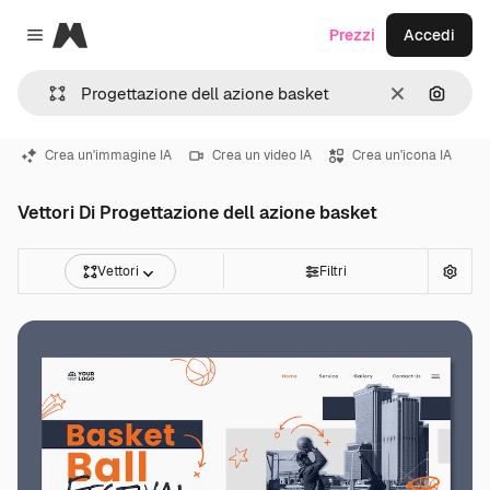
Magnific
Prezzi
Accedi
Close menu
Cancella
Cerca 
Crea un'immagine IA
Crea un video IA
Crea un'icona IA
Vettori Di Progettazione dell azione basket
Vettori
Filtri