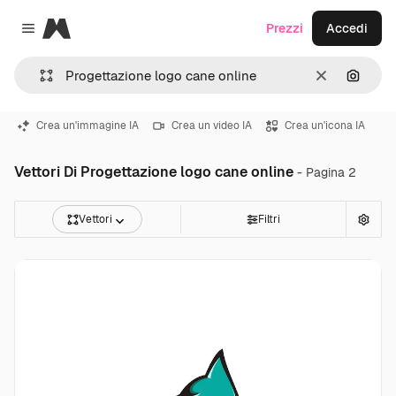
Magnific
Prezzi
Accedi
Close menu
Cancella
Cerca 
Crea un'immagine IA
Crea un video IA
Crea un'icona IA
Vettori Di Progettazione logo cane online
- Pagina 2
Vettori
Filtri