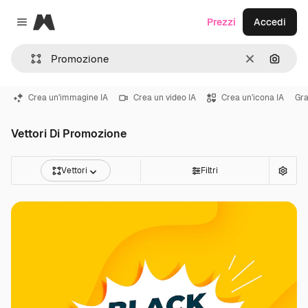
Magnific
Prezzi
Accedi
Close menu
Cancella
Cerca 
Crea un'immagine IA
Crea un video IA
Crea un'icona IA
Gra
Vettori Di Promozione
Vettori
Filtri