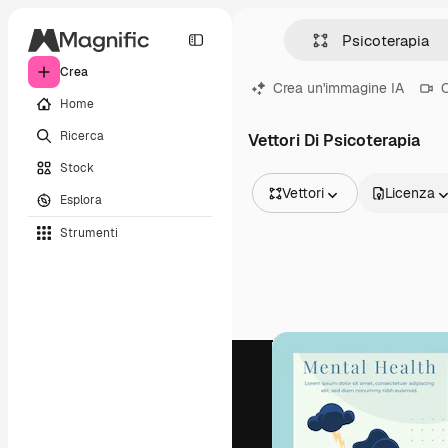
Crea
Crea un'immagine IA
C
Home
Ricerca
Vettori Di Psicoterapia
Stock
Vettori
Licenza
Esplora
Tutte le immagini
Strumenti
Vettori
Illustrazioni
Foto
PSD
Modelli
Mockup
Video
Clip video
Motion graphic
Modelli di video
Icone
Modelli 3D
Font