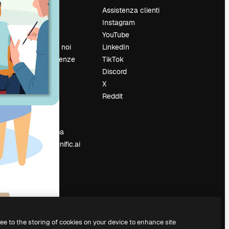
Prezzi
Assistenza clienti
Chi siamo
Instagram
Recensioni
YouTube
Lavora con noi
LinkedIn
Cerca tendenze
TikTok
Blog
Discord
Eventi
X
Slidesgo
Reddit
e
Vendi i tuoi
contenuti
Sala stampa
Cerchi magnific.ai
ree to the storing of cookies on your device to enhance site