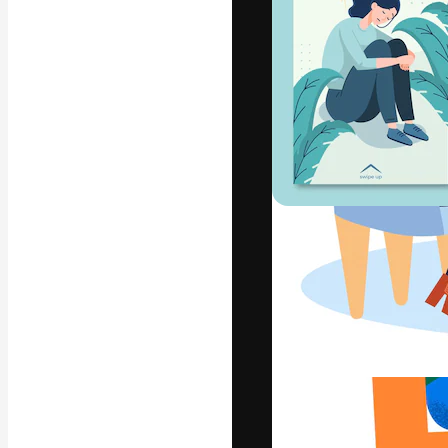
La piattaforma c
migliori lavori. 
creativi, impres
Italiano
Copyright © 2010