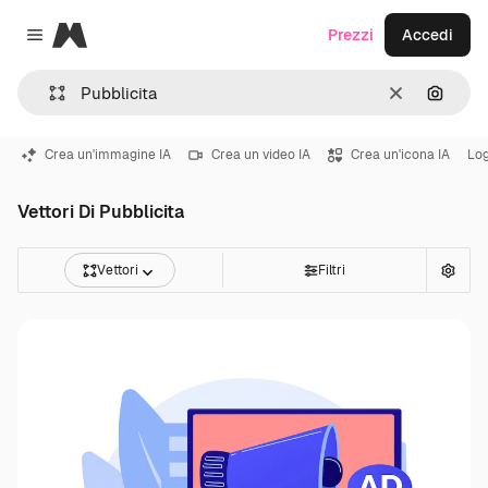
Magnific
Prezzi
Accedi
Close menu
Cancella
Cerca 
Crea un'immagine IA
Crea un video IA
Crea un'icona IA
Lo
Vettori Di Pubblicita
Vettori
Filtri