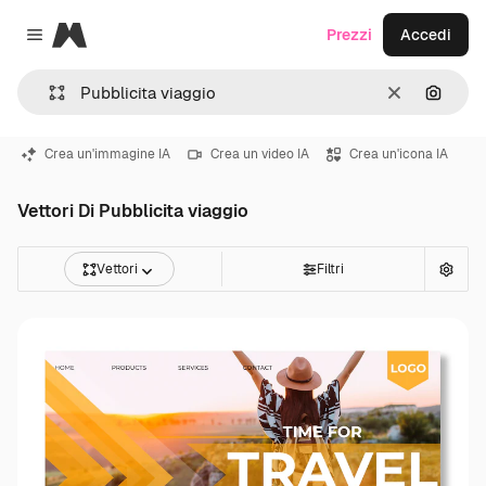
Magnific
Prezzi
Accedi
Close menu
Cancella
Cerca 
Crea un'immagine IA
Crea un video IA
Crea un'icona IA
Vettori Di Pubblicita viaggio
Vettori
Filtri