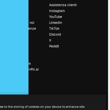
Prezzi
Assistenza clienti
Chi siamo
Instagram
Recensioni
YouTube
Lavora con noi
LinkedIn
Cerca tendenze
TikTok
Blog
Discord
Eventi
X
Slidesgo
Reddit
e
Vendi i tuoi
contenuti
Sala stampa
Cerchi magnific.ai
ree to the storing of cookies on your device to enhance site