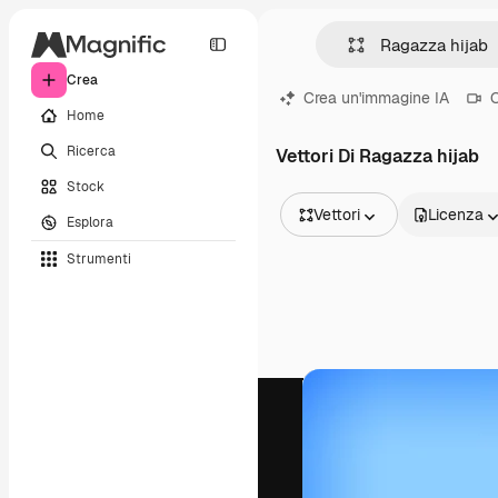
Crea
Crea un'immagine IA
C
Home
Ricerca
Vettori Di Ragazza hijab
Stock
Vettori
Licenza
Esplora
Tutte le immagini
Strumenti
Vettori
Illustrazioni
Foto
PSD
Modelli
Mockup
Video
Clip video
Motion graphic
Modelli di video
Icone
Modelli 3D
Font