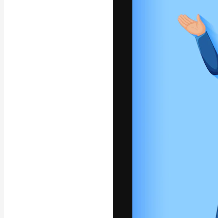
La piattaforma c
migliori lavori. 
creativi, impres
Italiano
Copyright © 2010