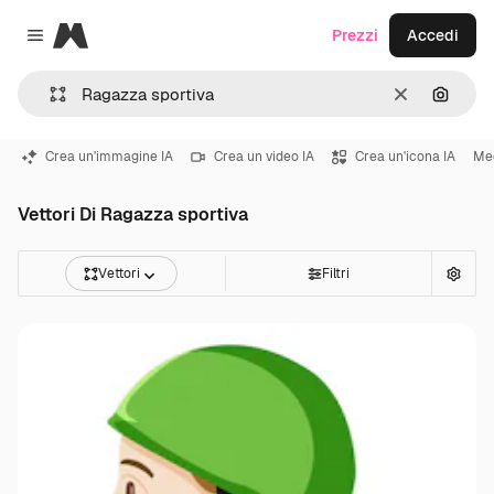
Magnific
Prezzi
Accedi
Close menu
Cancella
Cerca 
Crea un'immagine IA
Crea un video IA
Crea un'icona IA
Med
Vettori Di Ragazza sportiva
Vettori
Filtri