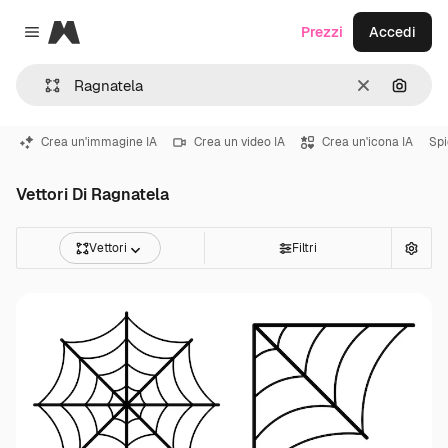
Magnific
Prezzi
Accedi
Close menu
Cancella
Cerca 
Crea un'immagine IA
Crea un video IA
Crea un'icona IA
Sp
Vettori Di Ragnatela
Vettori
Filtri