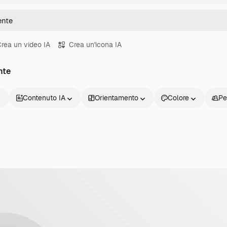
rea un video IA
Crea un'icona IA
nte
Contenuto IA
Orientamento
Colore
Pe
Prodotti
Inizia