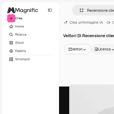
Crea
Crea un'immagine IA
C
Home
Ricerca
Vettori Di Recensione clie
Stock
Vettori
Licenza
Esplora
Tutte le immagini
Strumenti
Vettori
Illustrazioni
Foto
PSD
Modelli
Mockup
Video
Clip video
Motion graphic
Modelli di video
Icone
Modelli 3D
Font