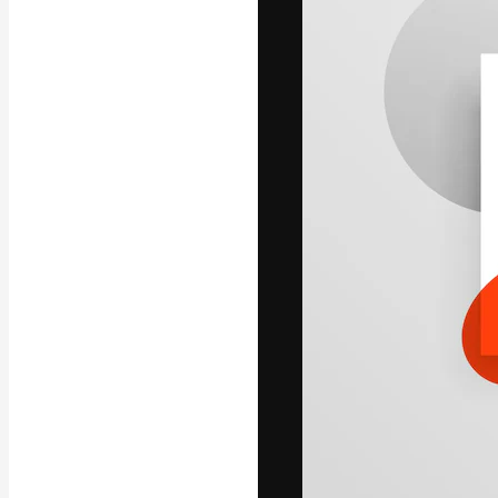
La piattaforma c
migliori lavori. 
creativi, impres
Italiano
Copyright © 2010