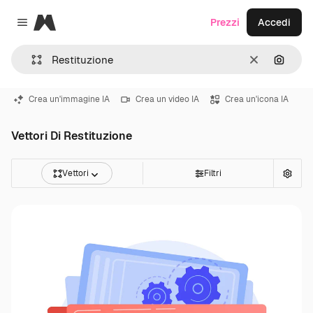
Magnific
Prezzi
Accedi
Close menu
Cancella
Cerca 
Crea un'immagine IA
Crea un video IA
Crea un'icona IA
Vettori Di Restituzione
Vettori
Filtri