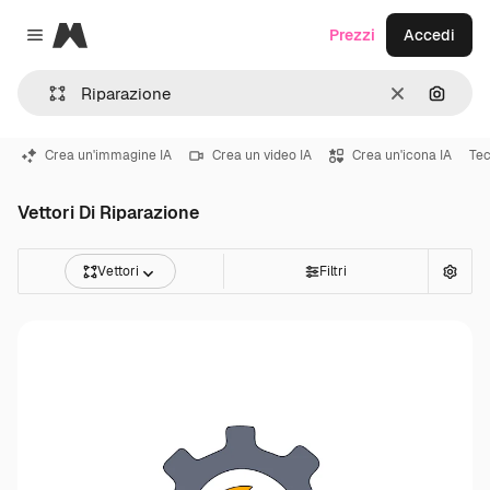
Magnific
Prezzi
Accedi
Close menu
Cancella
Cerca 
Crea un'immagine IA
Crea un video IA
Crea un'icona IA
Tec
Vettori Di Riparazione
Vettori
Filtri