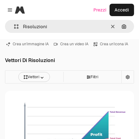
Magnific
Prezzi
Accedi
Close menu
Cancella
Cerca 
Crea un'immagine IA
Crea un video IA
Crea un'icona IA
Vettori Di Risoluzioni
Vettori
Filtri