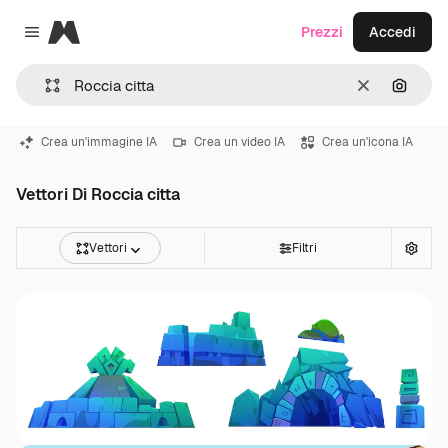
Magnific
Prezzi
Accedi
Close menu
Cancella
Cerca 
Crea un'immagine IA
Crea un video IA
Crea un'icona IA
Vettori Di Roccia citta
Vettori
Filtri