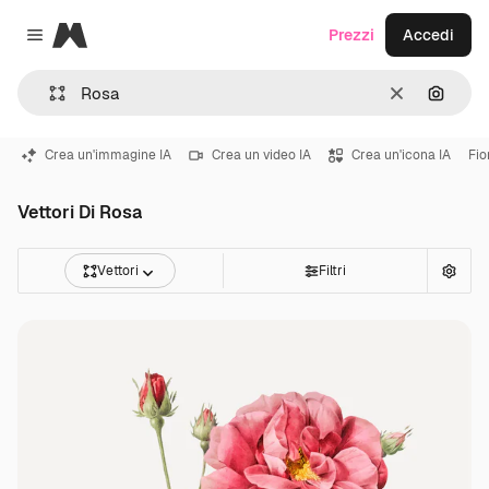
Magnific
Prezzi
Accedi
Close menu
Cancella
Cerca 
Crea un'immagine IA
Crea un video IA
Crea un'icona IA
Fio
Vettori Di Rosa
Vettori
Filtri