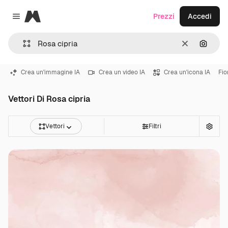
Magnific
Prezzi
Accedi
Close menu
Cancella
Cerca 
Crea un'immagine IA
Crea un video IA
Crea un'icona IA
Fio
Vettori Di Rosa cipria
Vettori
Filtri