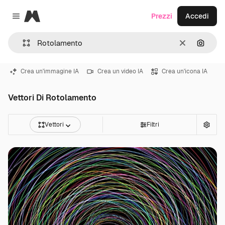
Magnific
Prezzi
Accedi
Close menu
Cancella
Cerca 
Crea un'immagine IA
Crea un video IA
Crea un'icona IA
Vettori Di Rotolamento
Vettori
Filtri