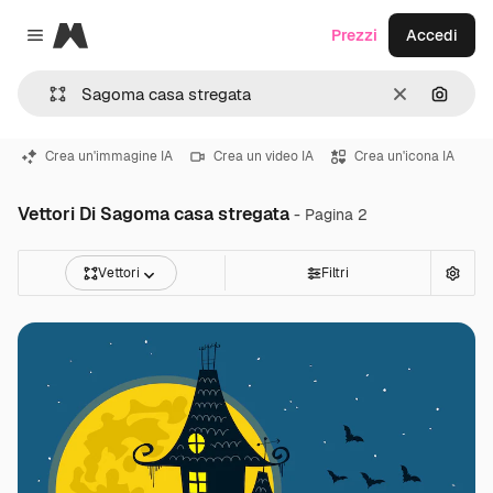
Magnific
Prezzi
Accedi
Close menu
Cancella
Cerca 
Crea un'immagine IA
Crea un video IA
Crea un'icona IA
Vettori Di Sagoma casa stregata
- Pagina 2
Vettori
Filtri