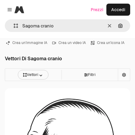
Magnific
Prezzi
Accedi
Close menu
Cancella
Cerca 
Crea un'immagine IA
Crea un video IA
Crea un'icona IA
Vettori Di Sagoma cranio
Vettori
Filtri