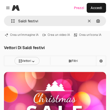
Magnific
Prezzi
Accedi
Close menu
Cancella
Cerca 
Crea un'immagine IA
Crea un video IA
Crea un'icona IA
Vettori Di Saldi festivi
Vettori
Filtri