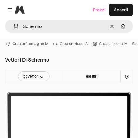
Magnific
Prezzi
Accedi
Close menu
Cancella
Cerca 
Crea un'immagine IA
Crea un video IA
Crea un'icona IA
Cor
Vettori Di Schermo
Vettori
Filtri