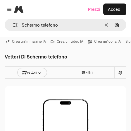
Magnific
Prezzi
Accedi
Close menu
Cancella
Cerca 
Crea un'immagine IA
Crea un video IA
Crea un'icona IA
Sic
Vettori Di Schermo telefono
Vettori
Filtri